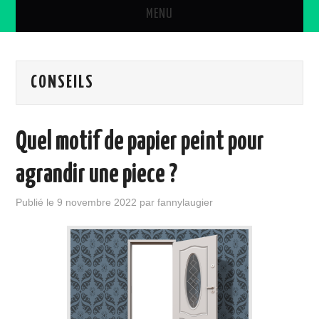
MENU
DÉCORATION
CONSEILS
DIVERS
CONSEILS
Quel motif de papier peint pour
PEINTURE
agrandir une piece ?
OUTILS
Publié le
9 novembre 2022
par
fannylaugier