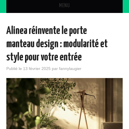
MENU
DÉCORATION
Alinea réinvente le porte
DIVERS
manteau design : modularité et
CONSEILS
style pour votre entrée
PEINTURE
Publié le
13 février 2025
par
fannylaugier
OUTILS