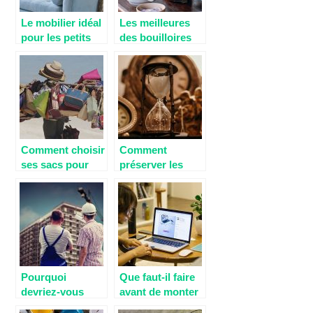
Le mobilier idéal
Les meilleures
pour les petits
des bouilloires
espaces
électriques
Comment choisir
Comment
ses sacs pour
préserver les
l’été ?
œuvres d’art
antiques ?
Pourquoi
Que faut-il faire
devriez-vous
avant de monter
faire appel à un
son business à