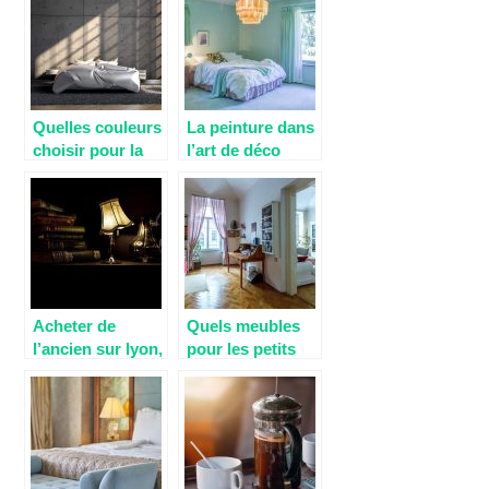
Quelles couleurs
La peinture dans
choisir pour la
l’art de déco
décoration d’une
chambre
parentale?
Acheter de
Quels meubles
l’ancien sur lyon,
pour les petits
où aller ?
espaces?