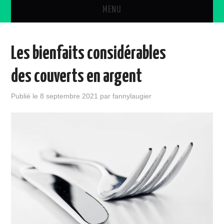
MENU
DÉCORATION
Les bienfaits considérables
DIVERS
des couverts en argent
CONSEILS
Publié le
8 septembre 2021
par
fannylaugier
PEINTURE
OUTILS