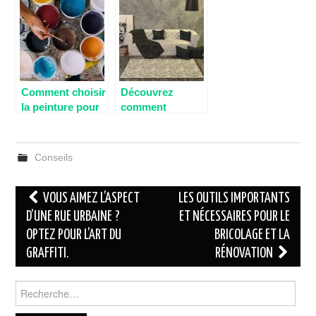
architecte pour
la maison ?
la construction
de votre
maison?
Comment choisir
Découvrez
la peinture pour
comment
la chambre à
décorer un salon
coucher?
pour le rendre
confortable et
Conseils
élégant
Navigation
VOUS AIMEZ L’ASPECT
LES OUTILS IMPORTANTS
des
D’UNE RUE URBAINE ?
ET NÉCESSAIRES POUR LE
OPTEZ POUR L’ART DU
BRICOLAGE ET LA
articles
GRAFFITI.
RÉNOVATION
Rechercher :