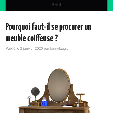
MENU
DÉCORATION
Pourquoi faut-il se procurer un
DIVERS
meuble coiffeuse ?
CONSEILS
Publié le
2 janvier 2020
par
fannylaugier
PEINTURE
OUTILS